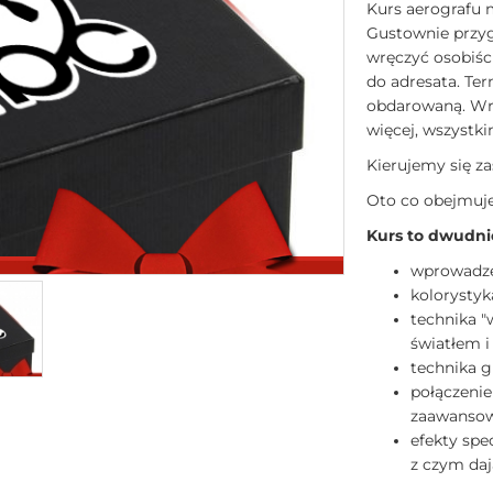
Kurs aerografu 
Gustownie przy
wręczyć osobiśc
do adresata. Ter
obdarowaną. Wrę
więcej, wszystk
Kierujemy się za
Oto co obejmuje
Kurs to dwudni
wprowadz
kolorystyk
technika "
światłem i
technika g
połączenie
zaawansow
efekty spe
z czym daj