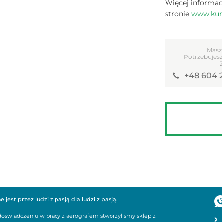
Więcej informac
stronie
www.kurs
Masz
Potrzebujesz
+48 604 
jest przez ludzi z pasją dla ludzi z pasją.
m doświadczeniu w pracy z aerografem stworzyliśmy sklep z