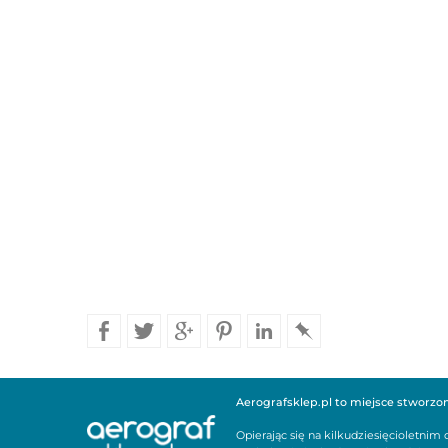
Aerografsklep.pl to miejsce stworzone 
Opierając się na kilkudziesięcioletni