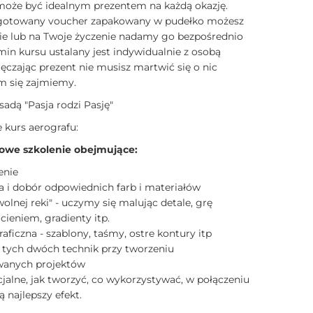
może być idealnym prezentem na każdą okazję.
gotowany voucher zapakowany w pudełko możesz
ie lub na Twoje życzenie nadamy go bezpośrednio
min kursu ustalany jest indywidualnie z osobą
czając prezent nie musisz martwić się o nic
im się zajmiemy.
sadą "Pasja rodzi Pasję"
 kurs aerografu:
owe szkolenie obejmujące:
enie
a i dobór odpowiednich farb i materiałów
wolnej reki" - uczymy się malując detale, grę
 cieniem, gradienty itp.
raficzna - szablony, taśmy, ostre kontury itp
 tych dwóch technik przy tworzeniu
anych projektów
cjalne, jak tworzyć, co wykorzystywać, w połączeniu
ą najlepszy efekt.