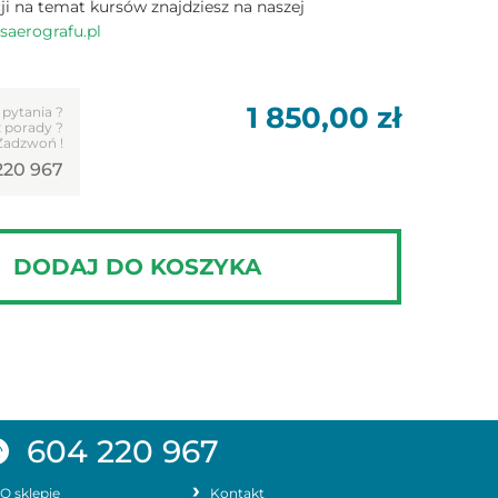
ji na temat kursów znajdziesz na naszej
aerografu.pl
1 850,00
zł
 pytania ?
 porady ?
Zadzwoń !
220 967
DODAJ DO KOSZYKA
604 220 967
O sklepie
Kontakt