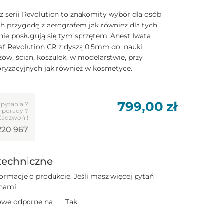
z serii Revolution to znakomity wybór dla osób
h przygodę z aerografem jak również dla tych,
nie posługują się tym sprzętem. Anest Iwata
af Revolution CR z dyszą 0,5mm do: nauki,
ów, ścian, koszulek, w modelarstwie, przy
ryzacyjnych jak również w kosmetyce.
799,00
zł
 pytania ?
 porady ?
Zadzwoń !
220 967
techniczne
ormacje o produkcie. Jeśli masz więcej pytań
 nami.
nowe odporne na
Tak