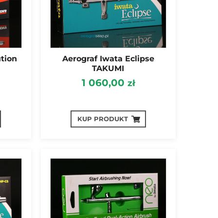
tion
Aerograf Iwata Eclipse
TAKUMI
1 060,00
zł
KUP PRODUKT