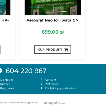
e HP-
Aerograf Neo for Iwata CN
699,00
zł
KUP PRODUKT
604 220 967
O sklepie
Kontakt
Koszyk
Płatności
Regulamin
Polityka prywatności
warte na stronie chronione są prawem.