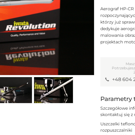
Aerograf HP-CR 
rozpoczynającyc
którzy już spraw
dedykuje aerogr
malowania obraz
projektach moto
Masz
Potrzebujesz
+48 604 
Parametry 
Szczegółowe inf
skontaktuj się z
Uszczelki teflo
rozpuszczalniki