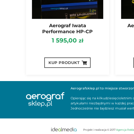
Aerograf Iwata
Ae
Performance HP-CP
1 595,00
zł
KUP PRODUKT
Aerografsklep.pl to miejsce stworzone 
Opierając się na kilkudziesięcioletni
artykułami niezbędnymi w każdej praco
Jednocześnie nie będziesz musiał wert
Projekt i realizacja © 2017
Agencja Rek