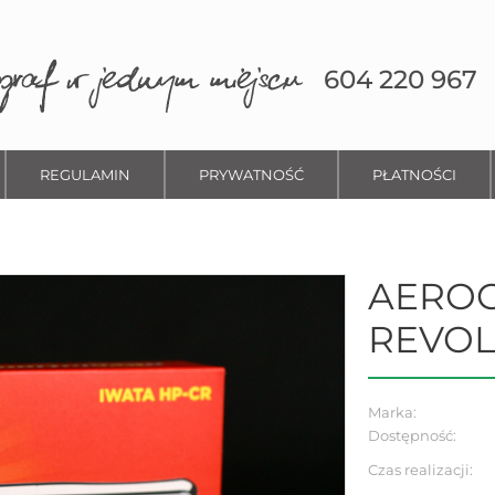
604 220 967
REGULAMIN
PRYWATNOŚĆ
PŁATNOŚCI
AEROG
REVOL
Marka:
Dostępność:
Czas realizacji: