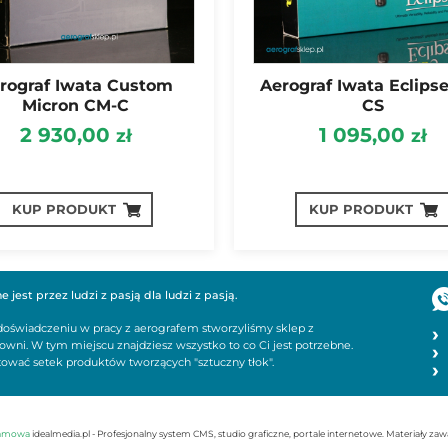
rograf Iwata Custom
Aerograf Iwata Eclips
Micron CM-C
CS
2 930,00
1 095,00
zł
zł
KUP PRODUKT
KUP PRODUKT
jest przez ludzi z pasją dla ludzi z pasją.
m doświadczeniu w pracy z aerografem stworzyliśmy sklep z
wni. W tym miejscu znajdziesz wszystko to co Ci jest potrzebne.
ować setek produktów tworzących "sztuczny tłok".
lamowa
idealmedia.pl - Profesjonalny system CMS, studio graficzne, portale internetowe. Materiały za