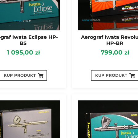
graf Iwata Eclipse HP-
Aerograf Iwata Revolu
BS
HP-BR
1 095,00
799,00
zł
zł
KUP PRODUKT
KUP PRODUKT