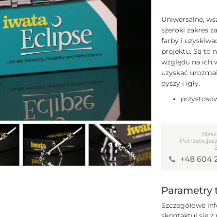
Uniwersalne, ws
szeroki zakres 
farby i uzyskiwa
projektu. Są to 
względu na ich 
uzyskać urozmai
dyszy i igły.
przystosow
Masz
Potrzebujesz
+48 604 
Parametry 
Szczegółowe inf
skontaktuj się z