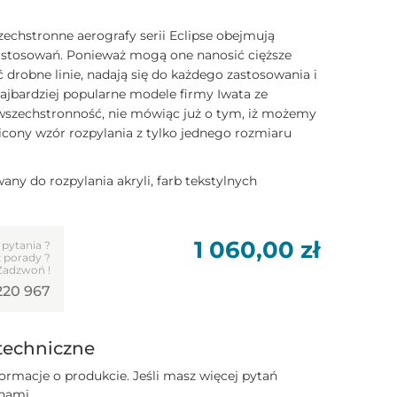
zechstronne aerografy serii Eclipse obejmują
zastosowań. Ponieważ mogą one nanosić cięższe
ć drobne linie, nadają się do każdego zastosowania i
najbardziej popularne modele firmy Iwata ze
wszechstronność, nie mówiąc już o tym, iż możemy
cony wzór rozpylania z tylko jednego rozmiaru
any do rozpylania akryli, farb tekstylnych
1 060,00
zł
 pytania ?
 porady ?
Zadzwoń !
220 967
techniczne
ormacje o produkcie. Jeśli masz więcej pytań
 nami.