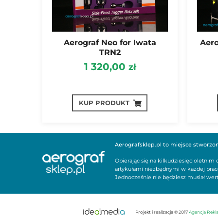
Aerograf Neo for Iwata
Aero
TRN2
1 320,00
zł
KUP PRODUKT
Aerografsklep.pl to miejsce stworzone 
Opierając się na kilkudziesięcioletni
artykułami niezbędnymi w każdej praco
Jednocześnie nie będziesz musiał wert
Projekt i realizacja © 2017
Agencja Rek