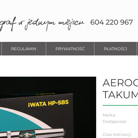
604 220 967
REGULAMIN
PRYWATNOŚĆ
PŁATNOŚCI
AEROG
TAKUM
Marka:
Dostępność:
Czas realizacji: