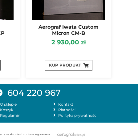
Aerograf Iwata Custom
CP
Micron CM-B
2 930,00
zł
KUP PRODUKT
604 220 967
O sklepie
Kontakt
Koszyk
Płatności
Regulamin
Polityka prywatności
warte na stronie chronione są prawem.