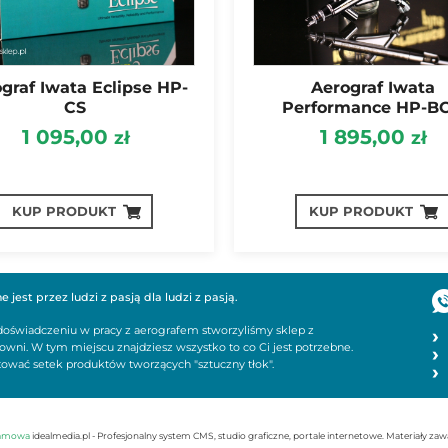
graf Iwata Eclipse HP-
Aerograf Iwata
CS
Performance HP-B
1 095,00
1 895,00
zł
zł
KUP PRODUKT
KUP PRODUKT
jest przez ludzi z pasją dla ludzi z pasją.
m doświadczeniu w pracy z aerografem stworzyliśmy sklep z
wni. W tym miejscu znajdziesz wszystko to co Ci jest potrzebne.
ować setek produktów tworzących "sztuczny tłok".
lamowa
idealmedia.pl - Profesjonalny system CMS, studio graficzne, portale internetowe. Materiały za